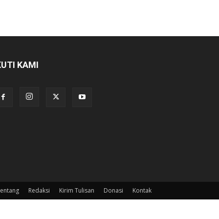
KUTI KAMI
entang
Redaksi
Kirim Tulisan
Donasi
Kontak