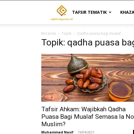
Tafsir
TAFSIR TEMATIK
KHAZ
Beranda
Topik
Qadha puasa bagi mualaf
Al
Topik: qadha puasa ba
Quran
|
Referensi
Tafsir Ahkam: Wajibkah Qadha
Puasa Bagi Mualaf Semasa Ia N
Muslim?
Tafsir
Muhammad Nasif
-
16/04/2021