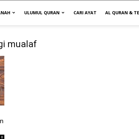
ANAH
ULUMUL QURAN
CARI AYAT
AL QURAN & T
gi mualaf
on
0