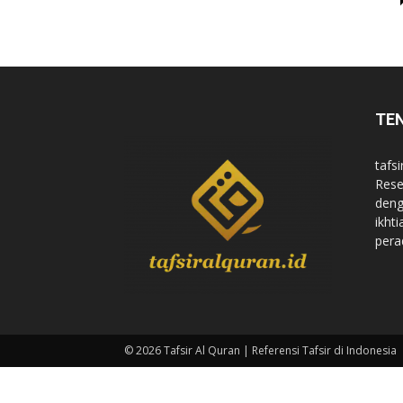
di
TE
Indonesia
tafsi
Rese
deng
ikht
pera
© 2026 Tafsir Al Quran | Referensi Tafsir di Indonesia