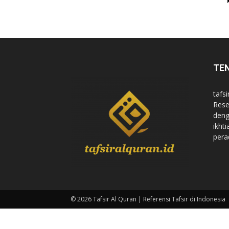
di
TE
Indonesia
tafsi
Rese
deng
ikht
pera
© 2026 Tafsir Al Quran | Referensi Tafsir di Indonesia