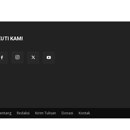
KUTI KAMI
entang
Redaksi
Kirim Tulisan
Donasi
Kontak