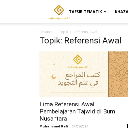
Tafsir
TAFSIR TEMATIK
KHAZ
Beranda
Topik
Referensi Awal
Al
Topik: Referensi Awal
Quran
|
Referensi
Lima Referensi Awal
Pembelajaran Tajwid di Bumi
Nusantara
Tafsir
Muhammad Rafi
-
04/05/2021