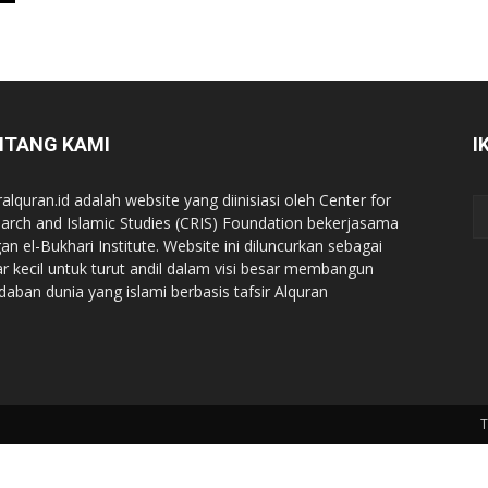
NTANG KAMI
I
ralquran.id adalah website yang diinisiasi oleh Center for
arch and Islamic Studies (CRIS) Foundation bekerjasama
an el-Bukhari Institute. Website ini diluncurkan sebagai
iar kecil untuk turut andil dalam visi besar membangun
daban dunia yang islami berbasis tafsir Alquran
T