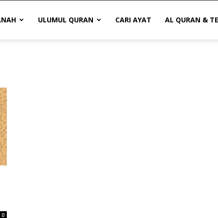
ANAH
ULUMUL QURAN
CARI AYAT
AL QURAN & T
0