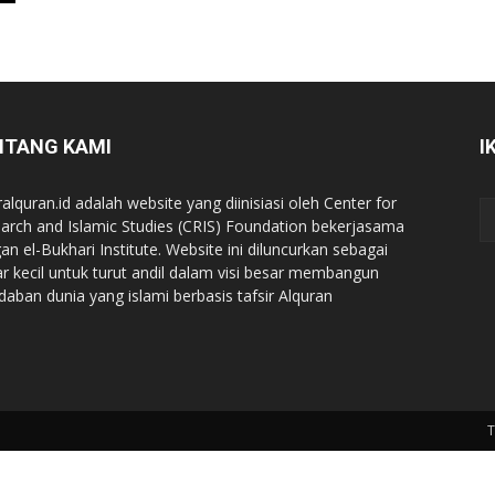
NTANG KAMI
I
ralquran.id adalah website yang diinisiasi oleh Center for
arch and Islamic Studies (CRIS) Foundation bekerjasama
an el-Bukhari Institute. Website ini diluncurkan sebagai
iar kecil untuk turut andil dalam visi besar membangun
daban dunia yang islami berbasis tafsir Alquran
T