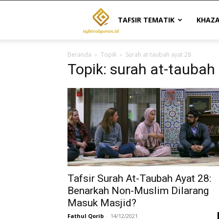
Tafsir
TAFSIR TEMATIK
KHAZ
Beranda
Topik
Surah at-taubah ayat 28
Al
Topik: surah at-taubah
Quran
|
Referensi
Tafsir Surah At-Taubah Ayat 28:
Benarkah Non-Muslim Dilarang
Masuk Masjid?
Tafsir
Fathul Qorib
-
14/12/2021