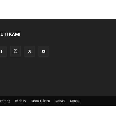
KUTI KAMI
entang
Redaksi
Kirim Tulisan
Donasi
Kontak