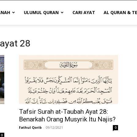
ANAH
ULUMUL QURAN
CARI AYAT
AL QURAN & T
 ayat 28
Tafsir Surah at-Taubah Ayat 28:
Benarkah Orang Musyrik Itu Najis?
Fathul Qorib
-
09/12/2021
0
0