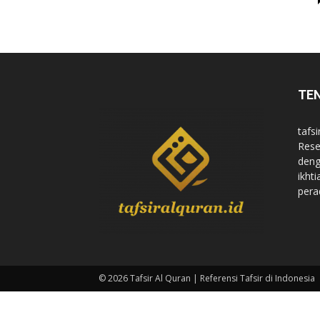
di
TE
Indonesia
tafsi
Rese
deng
ikht
pera
© 2026 Tafsir Al Quran | Referensi Tafsir di Indonesia