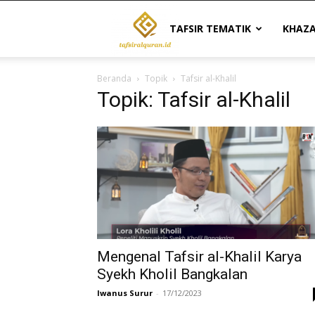
Tafsir
TAFSIR TEMATIK
KHAZ
Beranda
Topik
Tafsir al-Khalil
Al
Topik: Tafsir al-Khalil
Quran
|
Referensi
Mengenal Tafsir al-Khalil Karya
Syekh Kholil Bangkalan
Iwanus Surur
-
17/12/2023
Tafsir