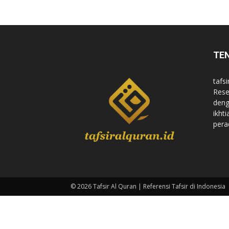
di
TE
Indonesia
tafsi
Rese
deng
ikht
pera
© 2026 Tafsir Al Quran | Referensi Tafsir di Indonesia