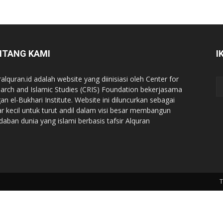
NTANG KAMI
I
ralquran.id adalah website yang diinisiasi oleh Center for
arch and Islamic Studies (CRIS) Foundation bekerjasama
an el-Bukhari Institute. Website ini diluncurkan sebagai
iar kecil untuk turut andil dalam visi besar membangun
daban dunia yang islami berbasis tafsir Alquran
T