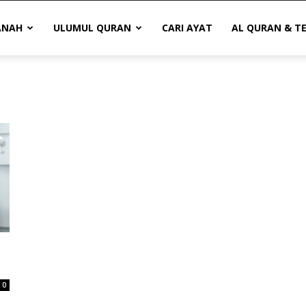
ANAH
ULUMUL QURAN
CARI AYAT
AL QURAN & T
0