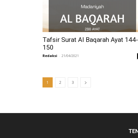
Tafsir Surat Al Baqarah Ayat 144-
150
Redaksi
-
21/04/2021
1
2
3
TE