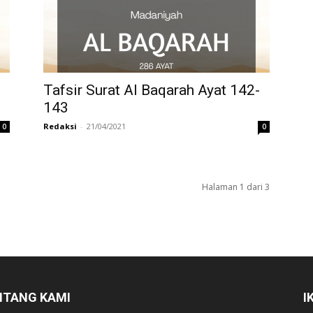
Tafsir Surat Al Baqarah Ayat 142-
143
Redaksi
-
21/04/2021
0
0
Halaman 1 dari 3
NTANG KAMI
I