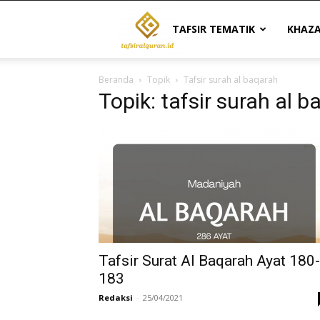
Tafsir
TAFSIR TEMATIK
KHAZ
Beranda
Topik
Tafsir surah al baqarah
Al
Topik: tafsir surah al 
Quran
|
Referensi
Tafsir Surat Al Baqarah Ayat 180-
183
Redaksi
-
25/04/2021
Tafsir