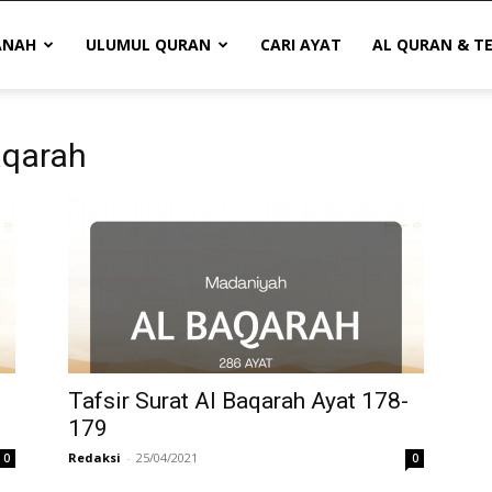
ANAH
ULUMUL QURAN
CARI AYAT
AL QURAN & T
baqarah
Tafsir Surat Al Baqarah Ayat 178-
179
Redaksi
-
25/04/2021
0
0