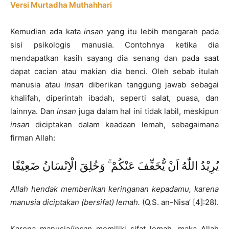
Versi Murtadha Muthahhari
Kemudian ada kata
insan
yang itu lebih mengarah pada
sisi psikologis manusia. Contohnya ketika dia
mendapatkan kasih sayang dia senang dan pada saat
dapat cacian atau makian dia benci. Oleh sebab itulah
manusia atau
insan
diberikan tanggung jawab sebagai
khalifah, diperintah ibadah, seperti salat, puasa, dan
lainnya. Dan
insan
juga dalam hal ini tidak labil, meskipun
insan
diciptakan dalam keadaan lemah, sebagaimana
firman Allah:
يُرِيْدُ اللّٰهُ اَنْ يُّخَفِّفَ عَنْكُمْ ۚ وَخُلِقَ الْاِنْسَانُ ضَعِيْفًا
Allah hendak memberikan keringanan kepadamu, karena
manusia diciptakan (bersifat) lemah.
(Q.S. an-Nisa’ [4]:28).
Karena manusia/
insan
memiliki sifat lemah, maka Allah