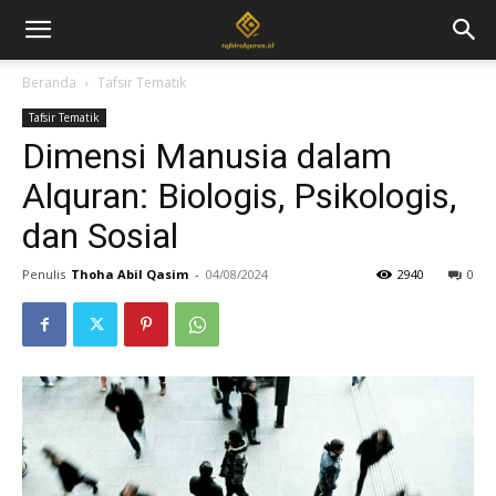
Beranda
Tafsir Tematik
Tafsir Tematik
Dimensi Manusia dalam
Alquran: Biologis, Psikologis,
dan Sosial
Penulis
Thoha Abil Qasim
-
04/08/2024
2940
0