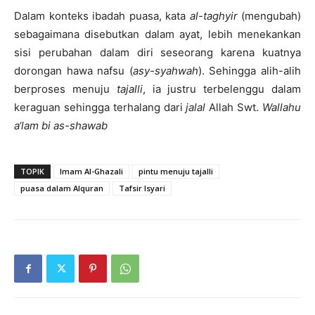
Dalam konteks ibadah puasa, kata
al-taghyir
(mengubah)
sebagaimana disebutkan dalam ayat, lebih menekankan
sisi perubahan dalam diri seseorang karena kuatnya
dorongan hawa nafsu (
asy-syahwah
). Sehingga alih-alih
berproses menuju
tajalli
, ia justru terbelenggu dalam
keraguan sehingga terhalang dari
jalal
Allah Swt.
Wallahu
a‘lam bi as-shawab
TOPIK
Imam Al-Ghazali
pintu menuju tajalli
puasa dalam Alquran
Tafsir Isyari