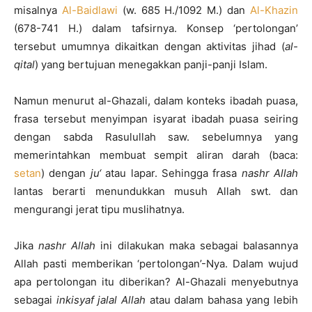
misalnya
Al-Baidlawi
(w. 685 H./1092 M.) dan
Al-Khazin
(678-741 H.) dalam tafsirnya. Konsep ‘pertolongan’
tersebut umumnya dikaitkan dengan aktivitas jihad (
al-
qital
) yang bertujuan menegakkan panji-panji Islam.
Namun menurut al-Ghazali, dalam konteks ibadah puasa,
frasa tersebut menyimpan isyarat ibadah puasa seiring
dengan sabda Rasulullah saw. sebelumnya yang
memerintahkan membuat sempit aliran darah (baca:
setan
) dengan
ju‘
atau lapar. Sehingga frasa
nashr Allah
lantas berarti menundukkan musuh Allah swt. dan
mengurangi jerat tipu muslihatnya.
Jika
nashr Allah
ini dilakukan maka sebagai balasannya
Allah pasti memberikan ‘pertolongan’-Nya. Dalam wujud
apa pertolongan itu diberikan? Al-Ghazali menyebutnya
sebagai
inkisyaf jalal Allah
atau dalam bahasa yang lebih