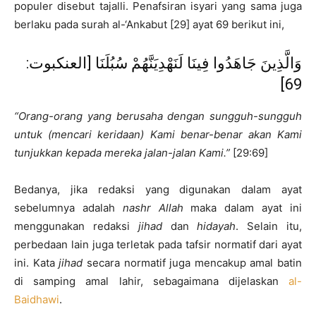
populer disebut tajalli. Penafsiran isyari yang sama juga
berlaku pada surah al-‘Ankabut [29] ayat 69 berikut ini,
وَالَّذِينَ جَاهَدُوا فِينَا لَنَهْدِيَنَّهُمْ سُبُلَنَا [العنكبوت:
69]
“Orang-orang yang berusaha dengan sungguh-sungguh
untuk (mencari keridaan) Kami benar-benar akan Kami
tunjukkan kepada mereka jalan-jalan Kami.”
[29:69]
Bedanya, jika redaksi yang digunakan dalam ayat
sebelumnya adalah
nashr Allah
maka dalam ayat ini
menggunakan redaksi
jihad
dan
hidayah
. Selain itu,
perbedaan lain juga terletak pada tafsir normatif dari ayat
ini. Kata
jihad
secara normatif juga mencakup amal batin
di samping amal lahir, sebagaimana dijelaskan
al-
Baidhawi
.