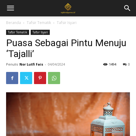
Beranda
Tafsir Tematik
Tafsir Isyari
Tafsir Tematik
Tafsir Isyari
Puasa Sebagai Pintu Menuju
‘Tajalli’
Penulis
Nor Lutfi Fais
-
04/04/2024
1494
0