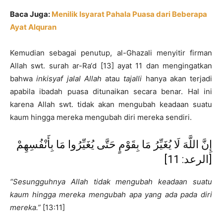
Baca Juga:
Menilik Isyarat Pahala Puasa dari Beberapa
Ayat Alquran
Kemudian sebagai penutup, al-Ghazali menyitir firman
Allah swt. surah ar-Ra‘d [13] ayat 11 dan mengingatkan
bahwa
inkisyaf jalal Allah
atau
tajalli
hanya akan terjadi
apabila ibadah puasa ditunaikan secara benar. Hal ini
karena Allah swt. tidak akan mengubah keadaan suatu
kaum hingga mereka mengubah diri mereka sendiri.
إِنَّ اللَّهَ لَا يُغَيِّرُ مَا بِقَوْمٍ حَتَّى يُغَيِّرُوا مَا بِأَنْفُسِهِمْ
[الرعد: 11]
“Sesungguhnya Allah tidak mengubah keadaan suatu
kaum hingga mereka mengubah apa yang ada pada diri
mereka.”
[13:11]