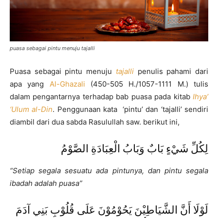
puasa sebagai pintu menuju tajalli
Puasa sebagai pintu menuju
tajalli
penulis pahami dari
apa yang
Al-Ghazali
(450-505 H./1057-1111 M.) tulis
dalam pengantarnya terhadap bab puasa pada kitab
Ihya’
‘Ulum al-Din
. Penggunaan kata ‘pintu’ dan ‘tajalli’ sendiri
diambil dari dua sabda Rasulullah saw. berikut ini,
لِكُلِّ شَيْءٍ بَابٌ وَبَابُ الْعِبَادَةِ الصَّوْمُ
“Setiap segala sesuatu ada pintunya, dan pintu segala
ibadah adalah puasa”
لَوْلَا أَنَّ الشَّيَاطِيْنَ يَحُوْمُوْنَ عَلَى قُلُوْبِ بَنِي آدَمَ