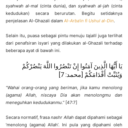
syahwah al-mal
(cinta dunia), dan
syahwah al-jah
(cinta
kedudukan) secara berurutan. Begitu setidaknya
penjelasan Al-Ghazali dalam
Al-Arba‘in fi Ushul al-Din
.
Selain itu, puasa sebagai pintu menuju
tajalli
juga terlihat
dari penafsiran isyari yang dilakukan al-Ghazali terhadap
beberapa ayat di bawah ini.
يَا أَيُّهَا الَّذِينَ آمَنُوا إِنْ تَنْصُرُوا اللَّهَ يَنْصُرْكُمْ
وَيُثَبِّتْ أَقْدَامَكُمْ [محمد: 7]
“Wahai orang-orang yang beriman, jika kamu menolong
(agama) Allah, niscaya Dia akan menolongmu dan
meneguhkan kedudukanmu.”
[47:7]
Secara normatif, frasa
nashr Allah
dapat dipahami sebagai
‘menolong (agama) Allah’. Ini pula yang dipahami oleh