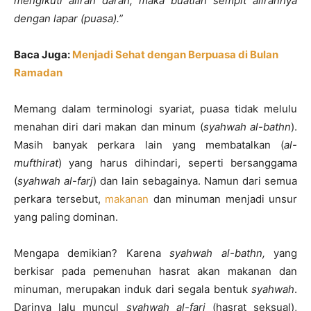
mengikuti aliran darah, maka buatlah sempit alirannya
dengan lapar (puasa).”
Baca Juga:
Menjadi Sehat dengan Berpuasa di Bulan
Ramadan
Memang dalam terminologi syariat, puasa tidak melulu
menahan diri dari makan dan minum (
syahwah al-bathn
).
Masih banyak perkara lain yang membatalkan (
al-
mufthirat
) yang harus dihindari, seperti bersanggama
(
syahwah al-farj
) dan lain sebagainya. Namun dari semua
perkara tersebut,
makanan
dan minuman menjadi unsur
yang paling dominan.
Mengapa demikian? Karena
syahwah al-bathn,
yang
berkisar pada pemenuhan hasrat akan makanan dan
minuman, merupakan induk dari segala bentuk
syahwah
.
Darinya lalu muncul
syahwah al-farj
(hasrat seksual),