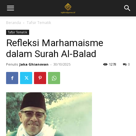
Beranda
Tafsir Tematik
Tafsir Tematik
Refleksi Marhamaisme
dalam Surah Al-Balad
Penulis
Jaka Ghianovan
-
30/10/2025
1278
0