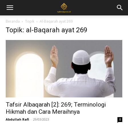
Beranda
Topik
Al-Baqarah ayat 269
Topik: al-Baqarah ayat 269
Tafsir Albaqarah [2]: 269; Terminologi
Hikmah dan Cara Meraihnya
Abdullah Rafi
-
29/03/2023
0