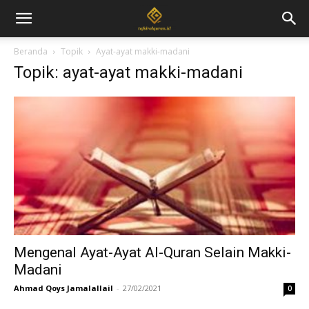
Beranda
Topik
Ayat-ayat makki-madani
Topik: ayat-ayat makki-madani
Mengenal Ayat-Ayat Al-Quran Selain Makki-
Madani
Ahmad Qoys Jamalallail
-
27/02/2021
0