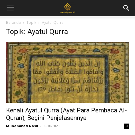
Beranda
Topik
Ayatul Qurra
Topik: Ayatul Qurra
Kenali Ayatul Qurra (Ayat Para Pembaca Al-
Quran), Begini Penjelasannya
Muhammad Nasif
-
30/10/2020
0