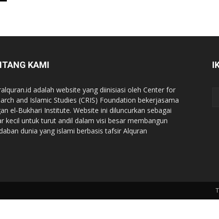
NTANG KAMI
I
ralquran.id adalah website yang diinisiasi oleh Center for
arch and Islamic Studies (CRIS) Foundation bekerjasama
an el-Bukhari Institute. Website ini diluncurkan sebagai
iar kecil untuk turut andil dalam visi besar membangun
daban dunia yang islami berbasis tafsir Alquran
T