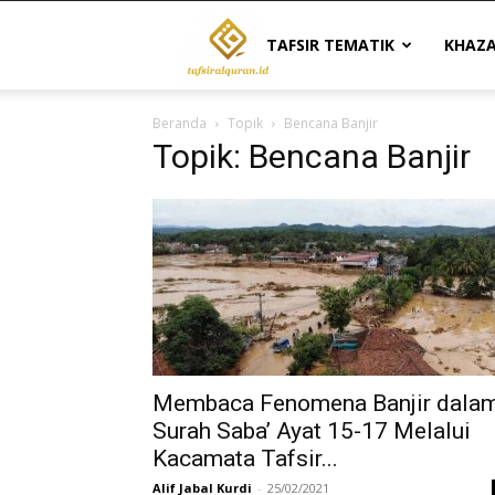
Tafsir
TAFSIR TEMATIK
KHAZ
Beranda
Topik
Bencana Banjir
Al
Topik: Bencana Banjir
Quran
|
Referensi
Membaca Fenomena Banjir dala
Surah Saba’ Ayat 15-17 Melalui
Kacamata Tafsir...
Tafsir
Alif Jabal Kurdi
-
25/02/2021