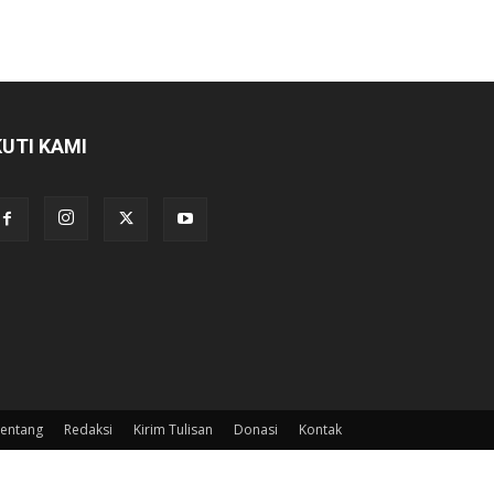
KUTI KAMI
entang
Redaksi
Kirim Tulisan
Donasi
Kontak