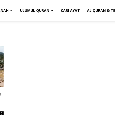
ANAH
ULUMUL QURAN
CARI AYAT
AL QURAN & T
m
0