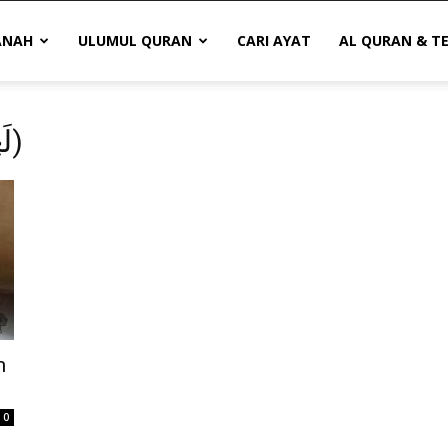
ANAH
ULUMUL QURAN
CARI AYAT
AL QURAN & T
Topik: Kata La‘ibun (لَعِبٌ)
m
0