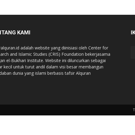
NTANG KAMI
I
ralquran.id adalah website yang diinisiasi oleh Center for
arch and Islamic Studies (CRIS) Foundation bekerjasama
an el-Bukhari Institute. Website ini diluncurkan sebagai
iar kecil untuk turut andil dalam visi besar membangun
daban dunia yang islami berbasis tafsir Alquran
T