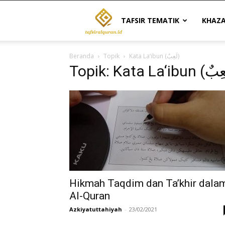
Tafsir
TAFSIR TEMATIK
KHAZ
Beranda
Topik
Kata La‘ibun (لَعِبٌ)
Al
Quran
|
Referensi
Hikmah Taqdim dan Ta’khir dala
Al-Quran
Azkiyatuttahiyah
-
23/02/2021
Tafsir