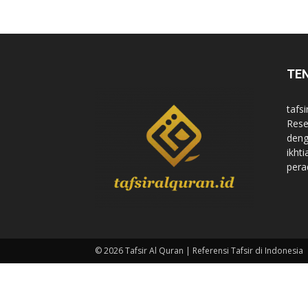
di
TE
Indonesia
tafsi
Rese
deng
ikht
pera
© 2026 Tafsir Al Quran | Referensi Tafsir di Indonesia