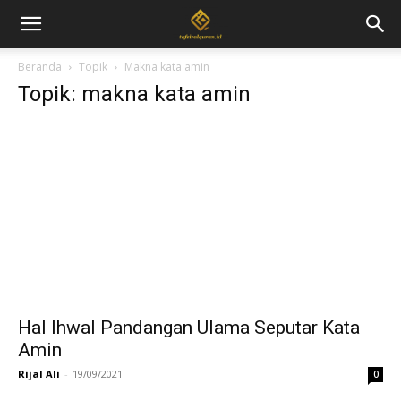
Beranda
Topik
Makna kata amin
Topik: makna kata amin
Hal Ihwal Pandangan Ulama Seputar Kata
Amin
Rijal Ali
-
19/09/2021
0