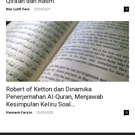
Qira’ah dan Rasm
Nor Lutfi Fais
-
19/04/2021
0
Robert of Ketton dan Dinamika
Penerjemahan Al-Quran, Menjawab
Kesimpulan Keliru Soal...
Hamam Faizin
-
23/09/2020
0