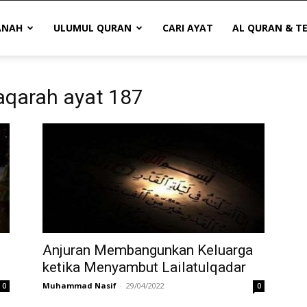
ANAH
ULUMUL QURAN
CARI AYAT
AL QURAN & T
Baqarah ayat 187
Anjuran Membangunkan Keluarga
ketika Menyambut Lailatulqadar
Muhammad Nasif
-
29/04/2022
0
0