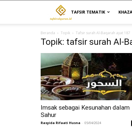
Tafsir
TAFSIR TEMATIK
KHAZ
Beranda
Topik
Tafsir surah Al-Baqarah ayat 187
Al
Topik: tafsir surah Al-
Quran
|
Referensi
Imsak sebagai Kesunahan dalam
Sahur
Rasyida Rifaati Husna
-
05/04/2024
Tafsir