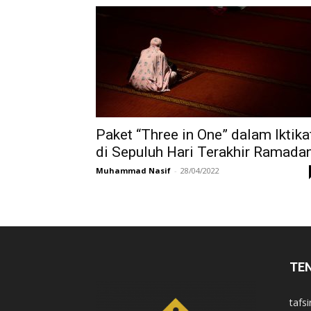
di
Indonesia
Paket “Three in One” dalam Iktika
di Sepuluh Hari Terakhir Ramada
Muhammad Nasif
-
28/04/2022
TE
tafsi