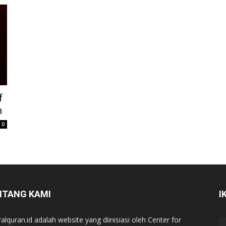
f
n
0
NTANG KAMI
I
ralquran.id adalah website yang diinisiasi oleh Center for