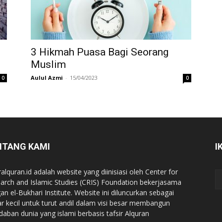
3 Hikmah Puasa Bagi Seorang
Muslim
Aulul Azmi
-
15/04/2023
0
0
NTANG KAMI
I
ralquran.id adalah website yang diinisiasi oleh Center for
arch and Islamic Studies (CRIS) Foundation bekerjasama
an el-Bukhari Institute. Website ini diluncurkan sebagai
iar kecil untuk turut andil dalam visi besar membangun
daban dunia yang islami berbasis tafsir Alquran