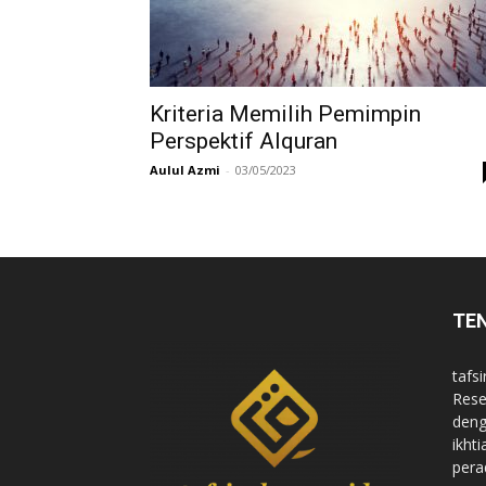
di
Kriteria Memilih Pemimpin
Perspektif Alquran
Indonesia
Aulul Azmi
-
03/05/2023
TE
tafsi
Rese
deng
ikht
pera