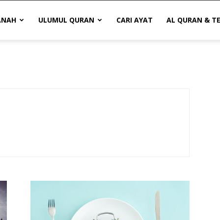
ANAH
ULUMUL QURAN
CARI AYAT
AL QURAN & T