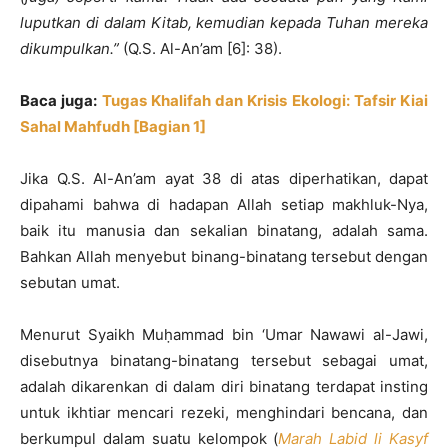
luputkan di dalam Kitab, kemudian kepada Tuhan mereka
dikumpulkan.
”
(Q.S. Al-An’am [6]: 38).
Baca juga:
Tugas Khalifah dan Krisis Ekologi: Tafsir Kiai
Sahal Mahfudh [Bagian 1]
Jika Q.S. Al-An’am ayat 38 di atas diperhatikan, dapat
dipahami bahwa di hadapan Allah setiap makhluk-Nya,
baik itu manusia dan sekalian binatang, adalah sama.
Bahkan Allah menyebut binang-binatang tersebut dengan
sebutan umat.
Menurut Syaikh Muḥammad bin ‘Umar Nawawi al-Jawi,
disebutnya binatang-binatang tersebut sebagai umat,
adalah dikarenkan di dalam diri binatang terdapat insting
untuk ikhtiar mencari rezeki, menghindari bencana, dan
berkumpul dalam suatu kelompok (
Marah Labid li Kasyf