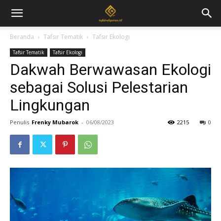
Beranda
Tafsir Tematik
Tafsir Ekologi
Tafsir Tematik
Tafsir Ekologi
Dakwah Berwawasan Ekologi
sebagai Solusi Pelestarian
Lingkungan
Penulis
Frenky Mubarok
-
06/08/2023
2215
0