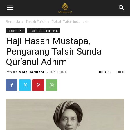
Beranda
Tokoh Tafsir
Tokoh Tafsir Indonesia
Tokoh Tafsir
Tokoh Tafsir Indonesia
Haji Hasan Mustapa,
Pengarang Tafsir Sunda
Qur’anul Adhimi
Penulis
Mida Hardianti
-
02/08/2024
3352
0