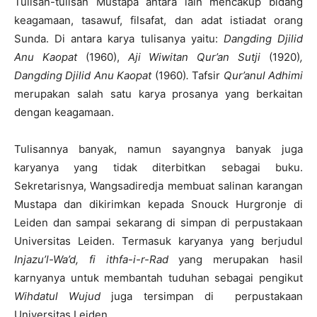
Tulisan-tulisan Mustapa antara lain mencakup bidang
keagamaan, tasawuf, filsafat, dan adat istiadat orang
Sunda. Di antara karya tulisanya yaitu:
Dangding Djilid
Anu Kaopat
(1960),
Aji Wiwitan Qur’an Sutji
(1920)
,
Dangding Djilid Anu Kaopat
(1960)
.
Tafsir
Qur’anul Adhimi
merupakan salah satu karya prosanya yang berkaitan
dengan keagamaan.
Tulisannya banyak, namun sayangnya banyak juga
karyanya yang tidak diterbitkan sebagai buku.
Sekretarisnya, Wangsadiredja membuat salinan karangan
Mustapa dan dikirimkan kepada Snouck Hurgronje di
Leiden dan sampai sekarang di simpan di perpustakaan
Universitas Leiden. Termasuk karyanya yang berjudul
Injazu’l-Wa’d, fi ithfa-i-r-Rad
yang merupakan hasil
karnyanya untuk membantah tuduhan sebagai pengikut
Wihdatul Wujud
juga tersimpan di perpustakaan
Universitas Leiden.