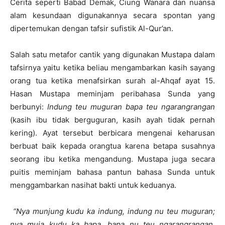
Cerita seperti Babad Demak, Ciung Wanara dan nuansa
alam kesundaan digunakannya secara spontan yang
dipertemukan dengan tafsir sufistik Al-Qur’an.
Salah satu metafor cantik yang digunakan Mustapa dalam
tafsirnya yaitu ketika beliau mengambarkan kasih sayang
orang tua ketika menafsirkan surah al-Ahqaf ayat 15.
Hasan Mustapa meminjam peribahasa Sunda yang
berbunyi:
Indung teu muguran bapa teu ngarangrangan
(kasih ibu tidak berguguran, kasih ayah tidak pernah
kering). Ayat tersebut berbicara mengenai keharusan
berbuat baik kepada orangtua karena betapa susahnya
seorang ibu ketika mengandung. Mustapa juga secara
puitis meminjam bahasa pantun bahasa Sunda untuk
menggambarkan nasihat bakti untuk keduanya.
“Nya munjung kudu ka indung, indung nu teu muguran;
nya muja kudu ka bapa, bapa nu teu ngarangrangan.