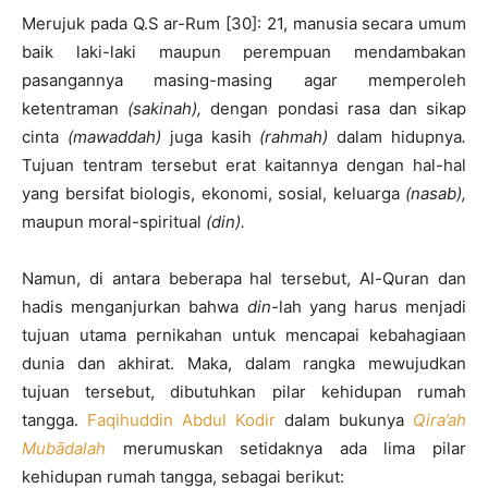
Merujuk pada Q.S ar-Rum [30]: 21, manusia secara umum
baik laki-laki maupun perempuan mendambakan
pasangannya masing-masing agar memperoleh
ketentraman
(sakinah),
dengan pondasi rasa dan sikap
cinta
(mawaddah)
juga kasih
(rahmah)
dalam hidupnya
.
Tujuan tentram tersebut erat kaitannya dengan hal-hal
yang bersifat biologis, ekonomi, sosial, keluarga
(nasab),
maupun moral-spiritual
(din).
Namun, di antara beberapa hal tersebut, Al-Quran dan
hadis menganjurkan bahwa
din-
lah yang harus menjadi
tujuan utama pernikahan untuk mencapai kebahagiaan
dunia dan akhirat. Maka, dalam rangka mewujudkan
tujuan tersebut, dibutuhkan pilar kehidupan rumah
tangga.
Faqihuddin Abdul Kodir
dalam bukunya
Qira’ah
Mubādalah
merumuskan setidaknya ada lima pilar
kehidupan rumah tangga, sebagai berikut: