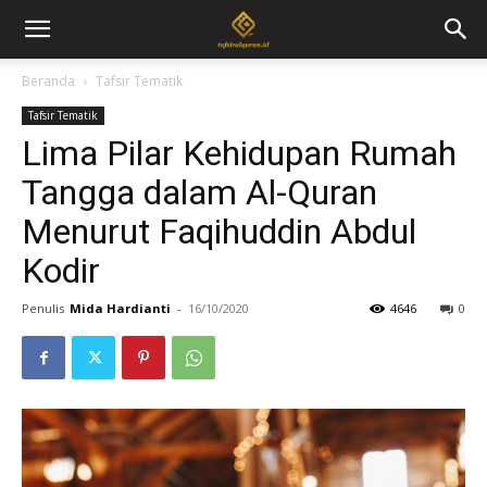
Beranda
Tafsir Tematik
Tafsir Tematik
Lima Pilar Kehidupan Rumah
Tangga dalam Al-Quran
Menurut Faqihuddin Abdul
Kodir
Penulis
Mida Hardianti
-
16/10/2020
4646
0