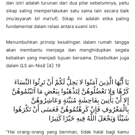
dan istri adalah turunan dari dua pilar sebelumnya, yaitu
sikap saling memperlakukan satu sama lain secara baik
(mu’asyarah bil ma’ruf).
Sikap ini adalah etika paling
fundamental dalam relasi antara suami istri.
Menumbuhkan prinsip kesalingan dalam rumah tangga
akan membantu menjaga dan menghidupkan segala
kebaikan yang menjadi tujuan bersama. Disebutkan juga
dalam Q.S an-Nisā’ [4]: 19
يَا أَيُّهَا الَّذِينَ آمَنُوا لا يَحِلُّ لَكُمْ أَنْ تَرِثُوا النِّسَاءَ
كَرْهًا وَلا تَعْضُلُوهُنَّ لِتَذْهَبُوا بِبَعْضِ مَا آتَيْتُمُوهُنَّ
إِلا أَنْ يَأْتِينَ بِفَاحِشَةٍ مُبَيِّنَةٍ وَعَاشِرُوهُنَّ
بِالْمَعْرُوفِ فَإِنْ كَرِهْتُمُوهُنَّ فَعَسَى أَنْ تَكْرَهُوا
شَيْئًا وَيَجْعَلَ اللَّهُ فِيهِ خَيْرًا كَثِيرًا
“Hai orang-orang yang beriman, tidak halal bagi kamu