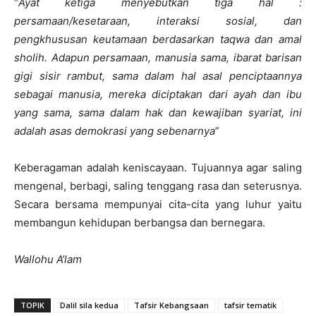
“
Ayat ketiga menyebutkan tiga hal :
persamaan/k
e
setaraan, interaksi so
s
ial,
dan
pengkhususan keutamaan berdasarkan taqwa dan amal
sholih. Adapun persamaan, manusia sama, ibarat barisan
gigi sisir rambut, sama dalam hal asal penciptaannya
sebagai manusia, mereka diciptakan dari ayah dan ibu
yang sama, sama dalam hak dan kewajiban syariat, ini
adalah asas demokrasi yang sebenarnya
”
Keberagaman adalah keniscayaan. Tujuannya agar saling
mengenal, berbagi, saling tenggang rasa dan seterusnya.
Secara bersama mempunyai cita-cita yang luhur yaitu
membangun kehidupan berbangsa dan bernegara.
Wallohu A’lam
TOPIK
Dalil sila kedua
Tafsir Kebangsaan
tafsir tematik