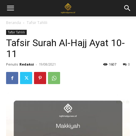
Beranda
Tafsir Tahlili
Tafsir Tahlili
Tafsir Surah Al-Hajj Ayat 10-
11
Penulis
Redaksi
-
19/08/2021
1607
0