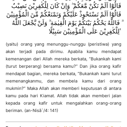
قَالُوْٓا اَلَمْ نَكُنْ مَّعَكُمْ ۖ وَاِنْ كَانَ لِلْكٰفِرِيْنَ نَصِيْبٌ
قَالُوْٓا اَلَمْ نَسْتَحْوِذْ عَلَيْكُمْ وَنَمْنَعْكُمْ مِّنَ الْمُؤْمِنِيْنَ
ۗ فَاللّٰهُ يَحْكُمُ بَيْنَكُمْ يَوْمَ الْقِيٰمَةِ ۗ وَلَنْ يَّجْعَلَ اللّٰهُ
لِلْكٰفِرِيْنَ عَلَى الْمُؤْمِنِيْنَ سَبِيْلًا ࣖ
(yaitu) orang yang menunggu-nunggu (peristiwa) yang
akan terjadi pada dirimu. Apabila kamu mendapat
kemenangan dari Allah mereka berkata, ”Bukankah kami
(turut berperang) bersama kamu?” Dan jika orang kafir
mendapat bagian, mereka berkata, ”Bukankah kami turut
memenangkanmu, dan membela kamu dari orang
mukmin?” Maka Allah akan memberi keputusan di antara
kamu pada hari Kiamat. Allah tidak akan memberi jalan
kepada orang kafir untuk mengalahkan orang-orang
beriman. (an-Nisā`/4: 141)