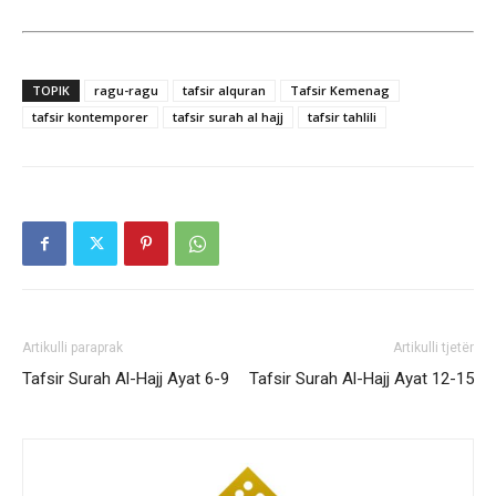
TOPIK
ragu-ragu
tafsir alquran
Tafsir Kemenag
tafsir kontemporer
tafsir surah al hajj
tafsir tahlili
Artikulli paraprak
Artikulli tjetër
Tafsir Surah Al-Hajj Ayat 6-9
Tafsir Surah Al-Hajj Ayat 12-15