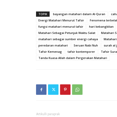
TOPIK
bayangan matahari dalam Al-Quran
cah
Energi Matahari Menurut Tafsir
Fenomena terbela
fungsi matahari menurut tafsir
hari kebangkitan
Matahari Sebagai Petunjuk Waktu Salat
Matahari S
matahari sebagai sumber energi cahaya
Matahari
peredaran matahari
Seruan Nabi Nuh
surah al j
Tafsir Kemenag
tafsir kontemporer
Tafsir Sur
Tanda Kuasa Allah dalam Pergerakan Matahari
Artikulli paraprak