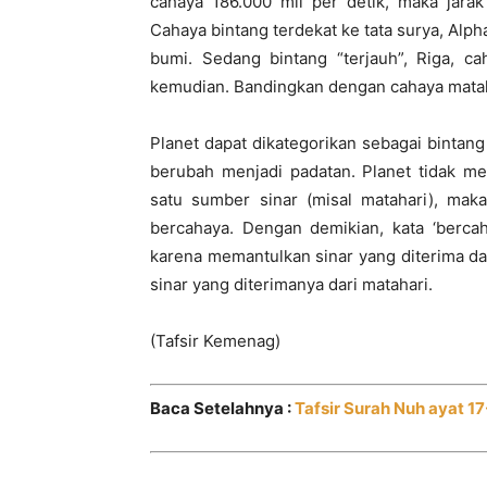
cahaya 186.000 mil per detik, maka jarak
Cahaya bintang terdekat ke tata surya, Al
bumi. Sedang bintang “terjauh”, Riga, c
kemudian. Bandingkan dengan cahaya matah
Planet dapat dikategorikan sebagai bintang
berubah menjadi padatan. Planet tidak mem
satu sumber sinar (misal matahari), mak
bercahaya. Dengan demikian, kata ‘bercah
karena memantulkan sinar yang diterima d
sinar yang diterimanya dari matahari.
(Tafsir Kemenag)
Baca Setelahnya :
Tafsir Surah Nuh ayat 1