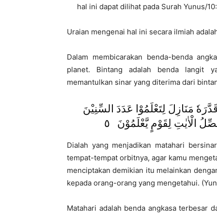
hal ini dapat dilihat pada Surah Yunus/10
Uraian mengenai hal ini secara ilmiah adala
Dalam membicarakan benda-benda angka
planet. Bintang adalah benda langit 
memantulkan sinar yang diterima dari binta
َرَهٗ مَنَازِلَ لِتَعْلَمُوْا عَدَدَ السِّنِيْنَ
لُ الْاٰيٰتِ لِقَوْمٍ يَّعْلَمُوْنَ ٥
Dialah yang menjadikan matahari bersina
tempat-tempat orbitnya, agar kamu mengetah
menciptakan demikian itu melainkan denga
kepada orang-orang yang mengetahui. (Yunu
Matahari adalah benda angkasa terbesar d