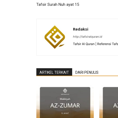
Tafsir Surah Nuh ayat 15
Redaksi
http://tafsiralquran.id
Tafsir Al Quran | Referensi Tafs
ARTIKEL TERKAIT
DARI PENULIS