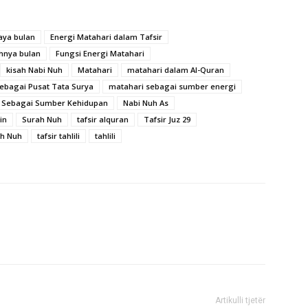
aya bulan
Energi Matahari dalam Tafsir
hnya bulan
Fungsi Energi Matahari
kisah Nabi Nuh
Matahari
matahari dalam Al-Quran
ebagai Pusat Tata Surya
matahari sebagai sumber energi
 Sebagai Sumber Kehidupan
Nabi Nuh As
in
Surah Nuh
tafsir alquran
Tafsir Juz 29
ah Nuh
tafsir tahlili
tahlili
Artikulli tjetër