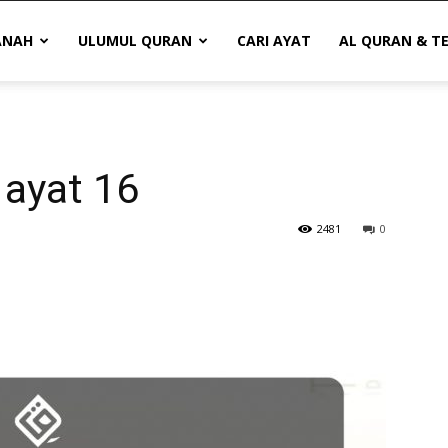
ANAH
ULUMUL QURAN
CARI AYAT
AL QURAN & T
 ayat 16
2481
0