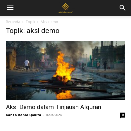
Beranda
Topik
Aksi demo
Topik: aksi demo
Aksi Demo dalam Tinjauan Alquran
Kanza Rania Qonita
-
16/04/2024
0