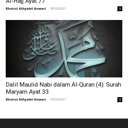
Al-Hajj Ayat 77
Khoirul Athyabil Anwari
-
18/10/2021
0
Dalil Maulid Nabi dalam Al-Quran (4): Surah
Maryam Ayat 33
Khoirul Athyabil Anwari
-
14/10/2021
0