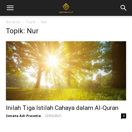
Beranda
Topik
Nur
Topik: Nur
Inilah Tiga Istilah Cahaya dalam Al-Quran
Senata Adi Prasetia
-
22/05/2021
0