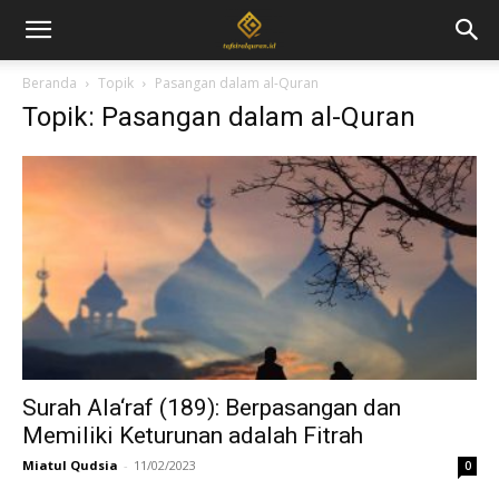
Beranda
Topik
Pasangan dalam al-Quran
Topik: Pasangan dalam al-Quran
Surah Ala‘raf (189): Berpasangan dan
Memiliki Keturunan adalah Fitrah
Miatul Qudsia
-
11/02/2023
0