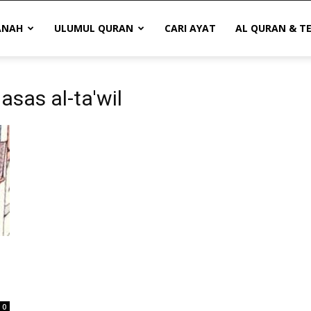
ANAH
ULUMUL QURAN
CARI AYAT
AL QURAN & T
asas al-ta'wil
0