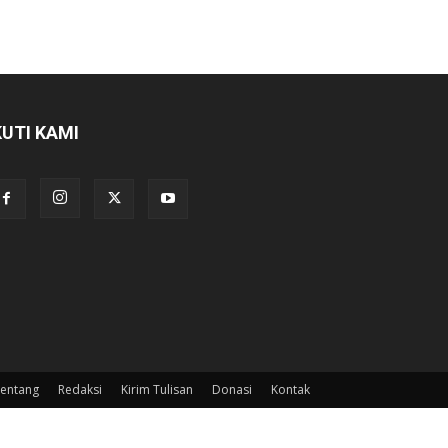
KUTI KAMI
entang
Redaksi
Kirim Tulisan
Donasi
Kontak