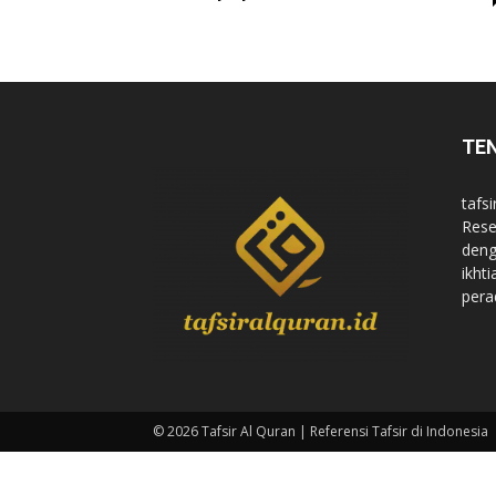
di
TE
Indonesia
tafsi
Rese
deng
ikht
pera
© 2026 Tafsir Al Quran | Referensi Tafsir di Indonesia