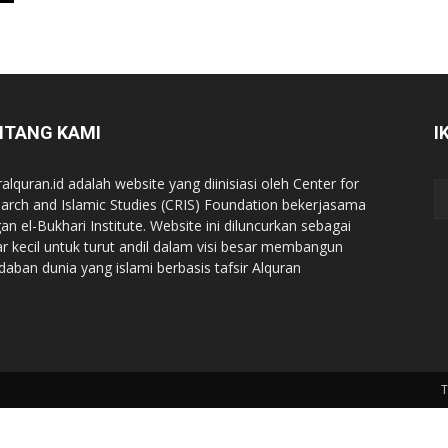
NTANG KAMI
I
ralquran.id adalah website yang diinisiasi oleh Center for
arch and Islamic Studies (CRIS) Foundation bekerjasama
an el-Bukhari Institute. Website ini diluncurkan sebagai
iar kecil untuk turut andil dalam visi besar membangun
daban dunia yang islami berbasis tafsir Alquran
T