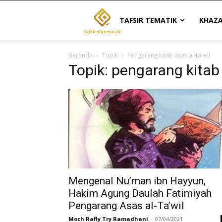
Tafsir
TAFSIR TEMATIK
KHAZ
Beranda
Topik
Pengarang kitab asas al-ta'wil
Al
Topik: pengarang kitab 
Quran
|
Referensi
Mengenal Nu’man ibn Hayyun,
Hakim Agung Daulah Fatimiyah
Pengarang Asas al-Ta’wil
Tafsir
Moch Rafly Try Ramadhani
-
07/04/2021