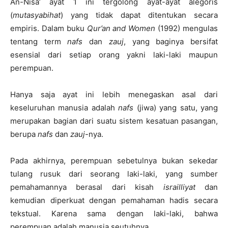
An-Nisa’ ayat 1 ini tergolong ayat-ayat alegoris
(
mutasyabihat
) yang tidak dapat ditentukan secara
empiris. Dalam buku
Qur’an and Women
(1992) mengulas
tentang term
nafs
dan
zauj
, yang baginya bersifat
esensial dari setiap orang yakni laki-laki maupun
perempuan.
Hanya saja ayat ini lebih menegaskan asal dari
keseluruhan manusia adalah
nafs
(jiwa) yang satu, yang
merupakan bagian dari suatu sistem kesatuan pasangan,
berupa
nafs
dan
zauj
-nya.
Pada akhirnya, perempuan sebetulnya bukan sekedar
tulang rusuk dari seorang laki-laki, yang sumber
pemahamannya berasal dari kisah
israilliyat
dan
kemudian diperkuat dengan pemahaman hadis secara
tekstual. Karena sama dengan laki-laki, bahwa
perempuan adalah manusia seutuhnya.