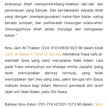
keduanya Allah memperkembang-biakkan laki-laki dan
perempuan yang banyak. Dan bertakwalah. kepada Allah
yang dengan (mempergunakan) nama-Nya kalian saling
beradu sumpah
, dan peliharalah hubungan silaturahmi.
Sesungguhnya Allah selalu menjaga dan mengawasi
kalian.
”
Ibnu Jarir At-Thabari (224-310 H/839-923 M) dalam kitab
Jami’ al-Bayan fi Ta’wil al-Qur’an
,
memaknai frasa
nafs al-
wahidah
(jiwa yang satu) merupakan Nabi Adam. Lalu
pada frasa selanjutnya
wa khalaqa minha zaujaha
(yang
telah menciptakan darinya istrinya), yang telah
menciptakan dari jiwa yang satu, yakni berupa istri (baca:
mahluk) kedua bagi Adam. Menurut pendapat ahli ta’wil
ialah istri Nabi Adam, yaitu Siti Hawa.
Bahkan Ibnu Katsir (701-774 H/1301-1373 M) dalam
Tafsir