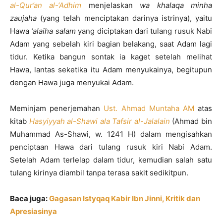
al-Qur’an al-‘Adhim
menjelaskan
wa khalaqa minha
zaujaha
(yang telah menciptakan darinya istrinya), yaitu
Hawa
‘alaiha salam
yang diciptakan dari tulang rusuk Nabi
Adam yang sebelah kiri bagian belakang, saat Adam lagi
tidur. Ketika bangun sontak ia kaget setelah melihat
Hawa, lantas seketika itu Adam menyukainya, begitupun
dengan Hawa juga menyukai Adam.
Meminjam penerjemahan
Ust. Ahmad Muntaha AM
atas
kitab
Hasyiyyah al-Shawi ala Tafsir al-Jalalain
(Ahmad bin
Muhammad As-Shawi, w. 1241 H) dalam mengisahkan
penciptaan Hawa dari tulang rusuk kiri Nabi Adam.
Setelah Adam terlelap dalam tidur, kemudian salah satu
tulang kirinya diambil tanpa terasa sakit sedikitpun.
Baca juga:
Gagasan Istyqaq Kabir Ibn Jinni, Kritik dan
Apresiasinya