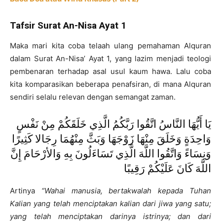
Tafsir Surat An-Nisa Ayat 1
Maka mari kita coba telaah ulang pemahaman Alquran
dalam Surat An-Nisa’ Ayat 1, yang lazim menjadi teologi
pembenaran terhadap asal usul kaum hawa. Lalu coba
kita komparasikan beberapa penafsiran, di mana Alquran
sendiri selalu relevan dengan semangat zaman.
يَا أَيُّهَا النَّاسُ اتَّقُوا رَبَّكُمُ الَّذِي خَلَقَكُمْ مِنْ نَفْسٍ
وَاحِدَةٍ وَخَلَقَ مِنْهَا زَوْجَهَا وَبَثَّ مِنْهُمَا رِجَالا كَثِيرًا
وَنِسَاءً وَاتَّقُوا اللَّهَ الَّذِي تَسَاءَلُونَ بِهِ وَالأرْحَامَ إِنَّ
اللَّهَ كَانَ عَلَيْكُمْ رَقِيبًا
Artinya
“Wahai
manusia, bertakwalah kepada Tuhan
Kalian yang telah menciptakan kalian dari
jiwa yang satu;
yang
telah
menciptakan
darinya
istrinya; dan dari