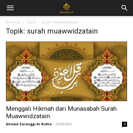
Beranda
Topik
Surah muawwidzatain
Topik: surah muawwidzatain
Menggali Hikmah dari Munasabah Surah
Muawwidzatain
Ahmed Zaranggi Ar Ridho
-
02/09/2021
0