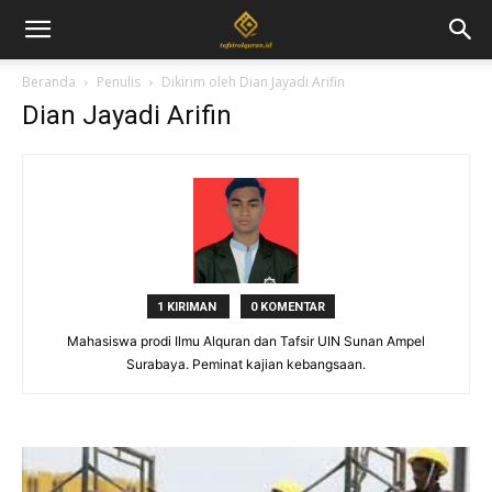
Beranda
Penulis
Dikirim oleh Dian Jayadi Arifin
Dian Jayadi Arifin
1 KIRIMAN
0 KOMENTAR
Mahasiswa prodi Ilmu Alquran dan Tafsir UIN Sunan Ampel
Surabaya. Peminat kajian kebangsaan.