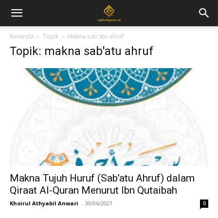
Beranda
Topik
Makna sab'atu ahruf
Topik: makna sab'atu ahruf
Makna Tujuh Huruf (Sab’atu Ahruf) dalam
Qiraat Al-Quran Menurut Ibn Qutaibah
Khoirul Athyabil Anwari
-
30/06/2021
0