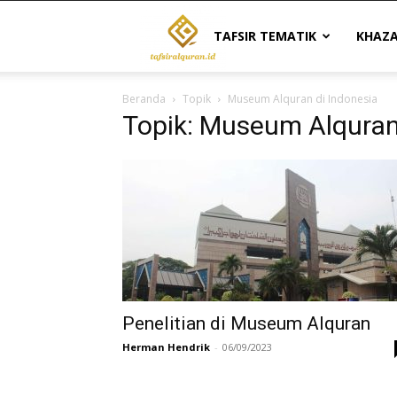
Tafsir
TAFSIR TEMATIK
KHAZ
Beranda
Topik
Museum Alquran di Indonesia
Al
Topik: Museum Alquran
Quran
|
Referensi
Penelitian di Museum Alquran
Herman Hendrik
-
06/09/2023
Tafsir