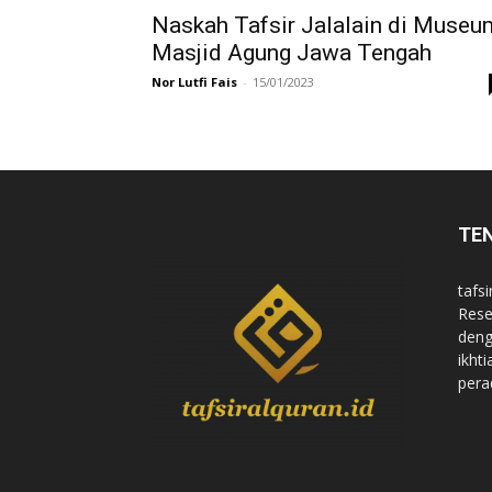
Naskah Tafsir Jalalain di Museu
Masjid Agung Jawa Tengah
Nor Lutfi Fais
-
15/01/2023
TE
tafsi
Rese
deng
ikht
pera