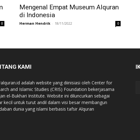
m
Mengenal Empat Museum Alquran
di Indonesia
Herman Hendrik
-
18/11/2022
0
0
NTANG KAMI
I
ralquran.id adalah website yang diinisiasi oleh Center for
arch and Islamic Studies (CRIS) Foundation bekerjasama
an el-Bukhari Institute. Website ini diluncurkan sebagai
iar kecil untuk turut andil dalam visi besar membangun
daban dunia yang islami berbasis tafsir Alquran